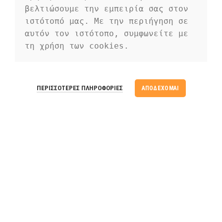
cubilia etiam a adipiscing enigm dignissim congue egestas sapien
βελτιώσουμε την εμπειρία σας στον 
a. Scelerisque ac non ut ac bibendum himenaeos ullamcorper
ιστότοπό μας. Με την περιήγηση σε 
justo himenaeos vel a sapien quis.
αυτόν τον ιστότοπο, συμφωνείτε με 
τη χρήση των cookies.
READ MORE
CONTACT US
ΠΕΡΙΣΣΌΤΕΡΕΣ ΠΛΗΡΟΦΟΡΊΕΣ
ΑΠΟΔΈΧΟΜΑΙ