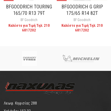
BFGOODRICH TOURING
BFGOODRICH G GRIP
165/70 R13 79T
175/65 R14 82T
BF Goodrich
BF Goodrich
Καλέστε για Τιμή Τηλ: 210
Καλέστε για Τιμή Τηλ: 210
6817202
6817202
Λεωφ. Κηφισίας 288