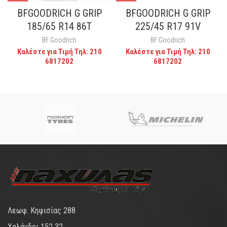
BFGOODRICH G GRIP
BFGOODRICH G GRIP
225/45 R17 91V
185/65 R14 86T
BF Goodrich
BF Goodrich
Καλέστε για Τιμή Τηλ: 210
Καλέστε για Τιμή Τηλ: 210
6817202
6817202
Λεωφ. Κηφισίας 288
Χαλάνδρι 152 32