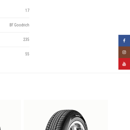
17
BF Goodrich
235
Faceb
Insta
55
YouTu