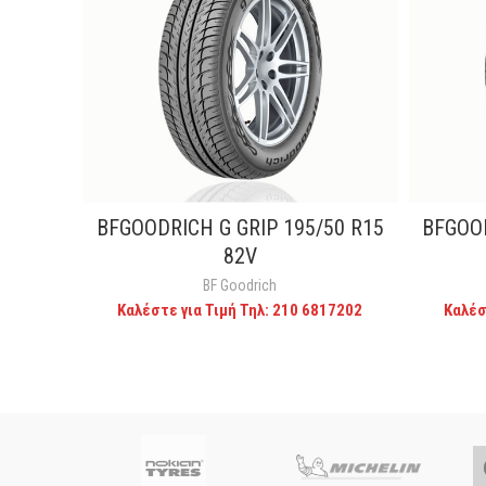
BFGOODRICH G GRIP 195/50 R15
BFGOOD
CALL FOR PRICE
82V
BF Goodrich
Καλέστε για Τιμή Τηλ: 210 6817202
Καλέσ