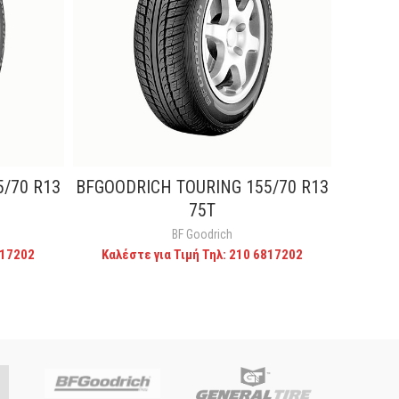
BFGOO
/70 R13
BFGOODRICH TOURING 155/70 R13
CALL FOR PRICE
75T
BF Goodrich
Καλέ
817202
Καλέστε για Τιμή Τηλ: 210 6817202