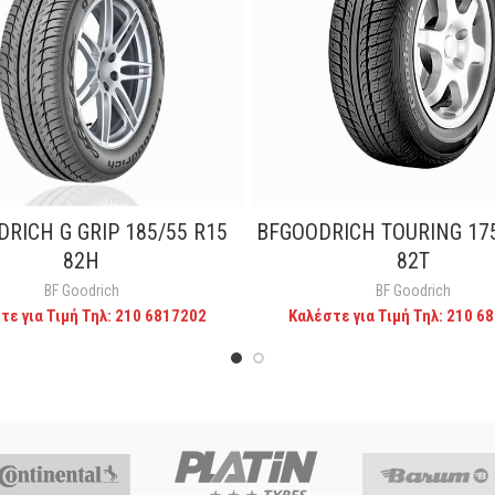
RICH G GRIP 185/55 R15
BFGOODRICH TOURING 175
CALL FOR PRICE
CALL FOR PRICE
82H
82T
BF Goodrich
BF Goodrich
τε για Τιμή Τηλ: 210 6817202
Καλέστε για Τιμή Τηλ: 210 6