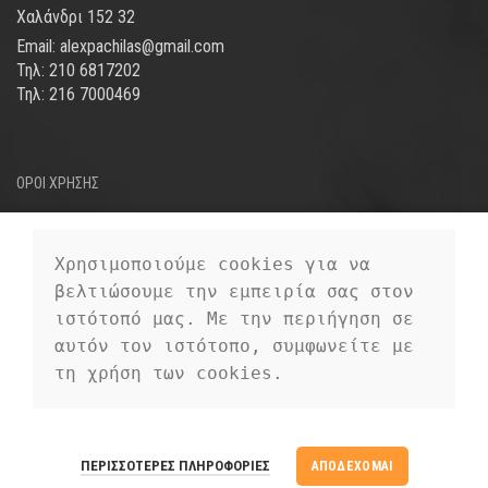
Χαλάνδρι 152 32
Email: alexpachilas@gmail.com
Τηλ: 210 6817202
Τηλ: 216 7000469
ΟΡΟΙ ΧΡΗΣΗΣ
ΤΡΟΠΟΙ ΑΠΟΣΤΟΛΗΣ
ΤΡΟΠΟΙ ΠΛΗΡΩΜΗΣ
Χρησιμοποιούμε cookies για να 
βελτιώσουμε την εμπειρία σας στον 
ΠΡΟΣΩΠΙΚΑ ΔΕΔΟΜΕΝΑ
ιστότοπό μας. Με την περιήγηση σε 
αυτόν τον ιστότοπο, συμφωνείτε με 
τη χρήση των cookies.
EUROFIGURE
2019 CREATED BY
PREMIUM E-COMMERCE
EUROFIGURE
ΠΕΡΙΣΣΌΤΕΡΕΣ ΠΛΗΡΟΦΟΡΊΕΣ
ΑΠΟΔΈΧΟΜΑΙ
SOLUTIONS.