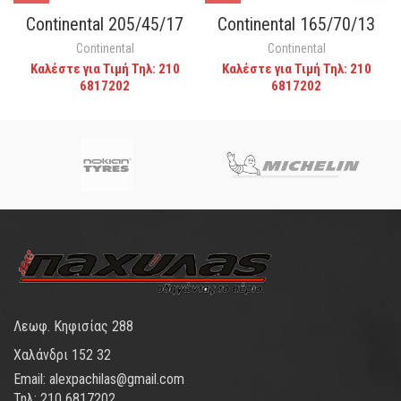
Continental 205/45/17
Continental 165/70/13
Continental
Continental
Καλέστε για Τιμή Τηλ: 210
Καλέστε για Τιμή Τηλ: 210
6817202
6817202
Λεωφ. Κηφισίας 288
Χαλάνδρι 152 32
Email: alexpachilas@gmail.com
Τηλ: 210 6817202