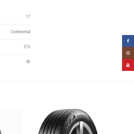
17
Continental
Faceb
215
Insta
45
YouTu