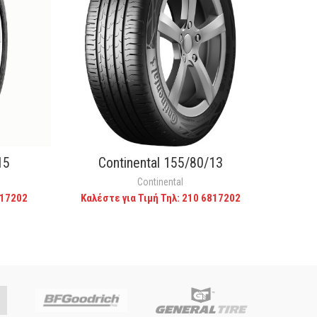
15
Continental 155/80/13
C
CALL FOR PRICE
Continental
817202
Καλέστε για Τιμή Τηλ: 210 6817202
Καλέ