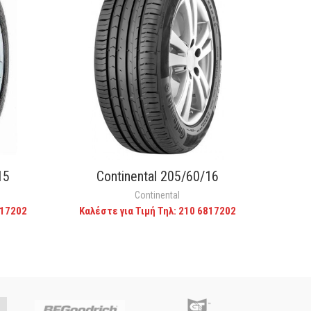
15
Continental 205/60/16
C
CALL FOR PRICE
Continental
817202
Καλέστε για Τιμή Τηλ: 210 6817202
Καλέ