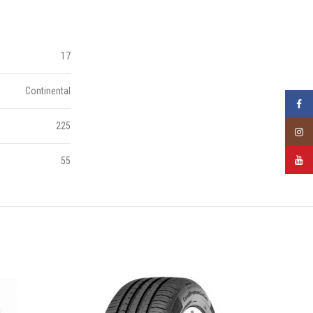
17
Continental
Faceb
225
Insta
YouTu
55