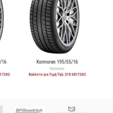
/16
Kormoran 195/55/16
CALL FOR PRICE
Kormoran
817202
Καλέστε για Τιμή Τηλ: 210 6817202
Καλέ