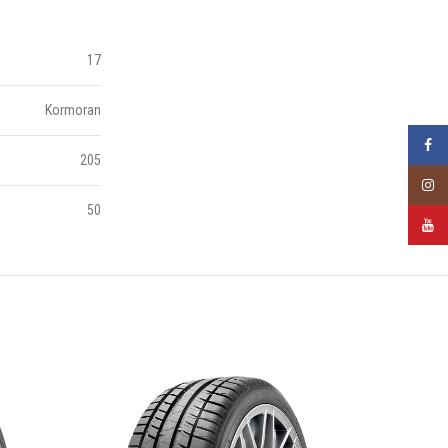
17
Kormoran
Faceb
205
Insta
50
YouTu