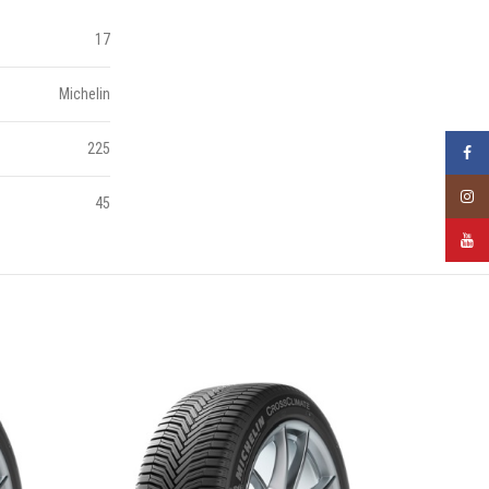
17
Michelin
225
Faceb
Insta
45
YouTu