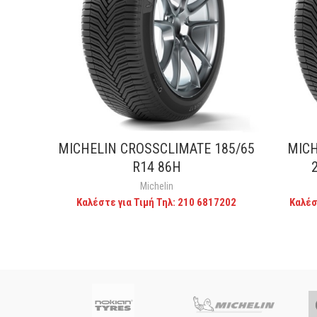
MICHELIN CROSSCLIMATE 185/65
MICH
CALL FOR PRICE
R14 86H
Michelin
Καλέστε για Τιμή Τηλ: 210 6817202
Καλέσ