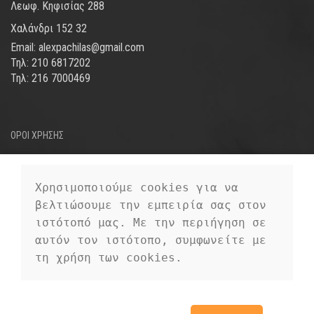
Λεωφ. Κηφισίας 288
Χαλάνδρι 152 32
Email: alexpachilas@gmail.com
Τηλ: 210 6817202
Τηλ: 216 7000469
ΟΡΟΙ ΧΡΗΣΗΣ
ΤΡΟΠΟΙ ΑΠΟΣΤΟΛΗΣ
ΤΡΟΠΟΙ ΠΛΗΡΩΜΗΣ
Χρησιμοποιούμε cookies για να 
βελτιώσουμε την εμπειρία σας στον 
ΠΡΟΣΩΠΙΚΑ ΔΕΔΟΜΕΝΑ
ιστότοπό μας. Με την περιήγηση σε 
αυτόν τον ιστότοπο, συμφωνείτε με 
τη χρήση των cookies.
EUROFIGURE
2019 CREATED BY
PREMIUM E-COMMERCE
EUROFIGURE