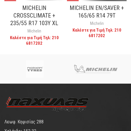
MICHELIN
MICHELIN EN/SAVER +
CROSSCLIMATE +
165/65 R14 79T
235/55 R17 103Y XL
Michelin
Καλέστε για Τιμή Τηλ: 210
Michelin
6817202
Καλέστε για Τιμή Τηλ: 210
6817202
Λεωφ. Κηφισίας 288