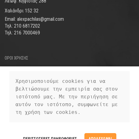
Λεωφ. Κηφισίας 288
Χαλάνδρι 152 32
Email: alexpachilas@gmail.com
Τηλ: 210 6817202
Τηλ: 216 7000469
ΟΡΟΙ ΧΡΗΣΗΣ
ΤΡΟΠΟΙ ΑΠΟΣΤΟΛΗΣ
ΤΡΟΠΟΙ ΠΛΗΡΩΜΗΣ
Χρησιμοποιούμε cookies για να 
βελτιώσουμε την εμπειρία σας στον 
ΠΡΟΣΩΠΙΚΑ ΔΕΔΟΜΕΝΑ
ιστότοπό μας. Με την περιήγηση σε 
αυτόν τον ιστότοπο, συμφωνείτε με 
τη χρήση των cookies.
EUROFIGURE
2019 CREATED BY
PREMIUM E-COMMERCE
EUROFIGURE
ΠΕΡΙΣΣΌΤΕΡΕΣ ΠΛΗΡΟΦΟΡΊΕΣ
ΑΠΟΔΈΧΟΜΑΙ