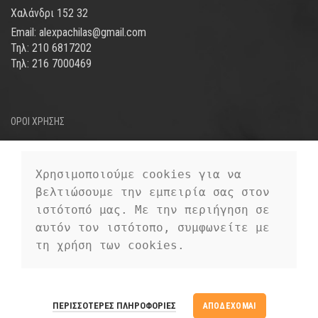
Χαλάνδρι 152 32
Email: alexpachilas@gmail.com
Τηλ: 210 6817202
Τηλ: 216 7000469
ΟΡΟΙ ΧΡΗΣΗΣ
ΤΡΟΠΟΙ ΑΠΟΣΤΟΛΗΣ
ΤΡΟΠΟΙ ΠΛΗΡΩΜΗΣ
Χρησιμοποιούμε cookies για να 
βελτιώσουμε την εμπειρία σας στον 
ΠΡΟΣΩΠΙΚΑ ΔΕΔΟΜΕΝΑ
ιστότοπό μας. Με την περιήγηση σε 
αυτόν τον ιστότοπο, συμφωνείτε με 
τη χρήση των cookies.
EUROFIGURE
2019 CREATED BY
PREMIUM E-COMMERCE
EUROFIGURE
ΠΕΡΙΣΣΌΤΕΡΕΣ ΠΛΗΡΟΦΟΡΊΕΣ
ΑΠΟΔΈΧΟΜΑΙ
SOLUTIONS.