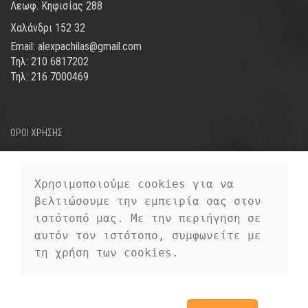
Λεωφ. Κηφισίας 288
Χαλάνδρι 152 32
Email: alexpachilas@gmail.com
Τηλ: 210 6817202
Τηλ: 216 7000469
ΟΡΟΙ ΧΡΗΣΗΣ
ΤΡΟΠΟΙ ΑΠΟΣΤΟΛΗΣ
ΤΡΟΠΟΙ ΠΛΗΡΩΜΗΣ
Χρησιμοποιούμε cookies για να 
βελτιώσουμε την εμπειρία σας στον 
ΠΡΟΣΩΠΙΚΑ ΔΕΔΟΜΕΝΑ
ιστότοπό μας. Με την περιήγηση σε 
αυτόν τον ιστότοπο, συμφωνείτε με 
τη χρήση των cookies.
EUROFIGURE
2019 CREATED BY
PREMIUM E-COMMERCE
EUROFIGURE