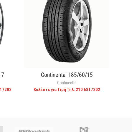
17
Continental 185/60/15
C
CALL FOR PRICE
Continental
817202
Καλέστε για Τιμή Τηλ: 210 6817202
Καλέ