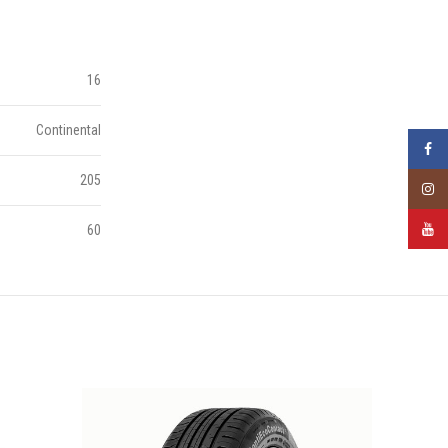
16
Continental
Faceb
205
Insta
YouTu
60