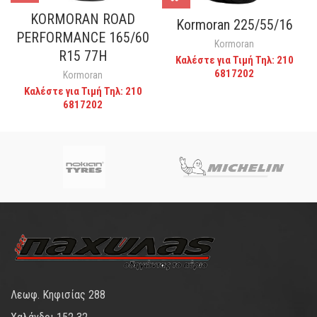
KORMORAN ROAD
Kormoran 225/55/16
PERFORMANCE 165/60
Kormoran
R15 77H
Καλέστε για Τιμή Τηλ: 210
6817202
Kormoran
Καλέστε για Τιμή Τηλ: 210
6817202
Λεωφ. Κηφισίας 288