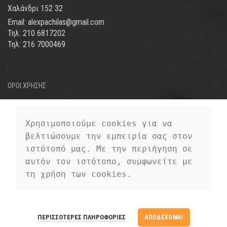
Χαλάνδρι 152 32
Email: alexpachilas@gmail.com
Τηλ: 210 6817202
Τηλ: 216 7000469
ΟΡΟΙ ΧΡΗΣΗΣ
ΤΡΟΠΟΙ ΑΠΟΣΤΟΛΗΣ
ΤΡΟΠΟΙ ΠΛΗΡΩΜΗΣ
Χρησιμοποιούμε cookies για να 
βελτιώσουμε την εμπειρία σας στον 
ΠΡΟΣΩΠΙΚΑ ΔΕΔΟΜΕΝΑ
ιστότοπό μας. Με την περιήγηση σε 
αυτόν τον ιστότοπο, συμφωνείτε με 
τη χρήση των cookies.
EUROFIGURE
2019 CREATED BY
PREMIUM E-COMMERCE
EUROFIGURE
ΠΕΡΙΣΣΌΤΕΡΕΣ ΠΛΗΡΟΦΟΡΊΕΣ
ΑΠΟΔΈΧΟΜΑΙ
SOLUTIONS.