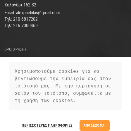
Χαλάνδρι 152 32
Email: alexpachilas@gmail.com
Τηλ: 210 6817202
Τηλ: 216 7000469
ΟΡΟΙ ΧΡΗΣΗΣ
ΤΡΟΠΟΙ ΑΠΟΣΤΟΛΗΣ
ΤΡΟΠΟΙ ΠΛΗΡΩΜΗΣ
Χρησιμοποιούμε cookies για να 
βελτιώσουμε την εμπειρία σας στον 
ΠΡΟΣΩΠΙΚΑ ΔΕΔΟΜΕΝΑ
ιστότοπό μας. Με την περιήγηση σε 
αυτόν τον ιστότοπο, συμφωνείτε με 
τη χρήση των cookies.
EUROFIGURE
2019 CREATED BY
PREMIUM E-COMMERCE
EUROFIGURE
ΠΕΡΙΣΣΌΤΕΡΕΣ ΠΛΗΡΟΦΟΡΊΕΣ
ΑΠΟΔΈΧΟΜΑΙ
SOLUTIONS.