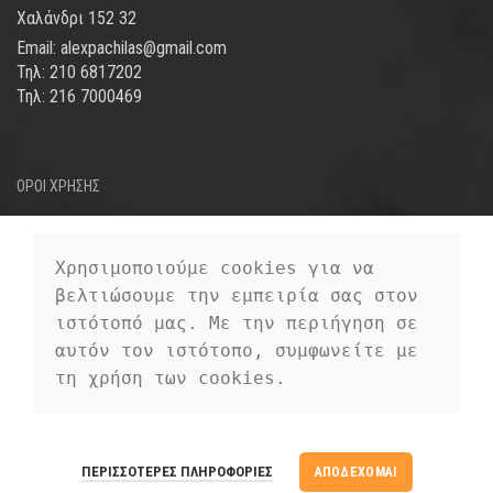
Χαλάνδρι 152 32
Email: alexpachilas@gmail.com
Τηλ: 210 6817202
Τηλ: 216 7000469
ΟΡΟΙ ΧΡΗΣΗΣ
ΤΡΟΠΟΙ ΑΠΟΣΤΟΛΗΣ
ΤΡΟΠΟΙ ΠΛΗΡΩΜΗΣ
Χρησιμοποιούμε cookies για να 
βελτιώσουμε την εμπειρία σας στον 
ΠΡΟΣΩΠΙΚΑ ΔΕΔΟΜΕΝΑ
ιστότοπό μας. Με την περιήγηση σε 
αυτόν τον ιστότοπο, συμφωνείτε με 
τη χρήση των cookies.
EUROFIGURE
2019 CREATED BY
PREMIUM E-COMMERCE
EUROFIGURE
ΠΕΡΙΣΣΌΤΕΡΕΣ ΠΛΗΡΟΦΟΡΊΕΣ
ΑΠΟΔΈΧΟΜΑΙ
SOLUTIONS.