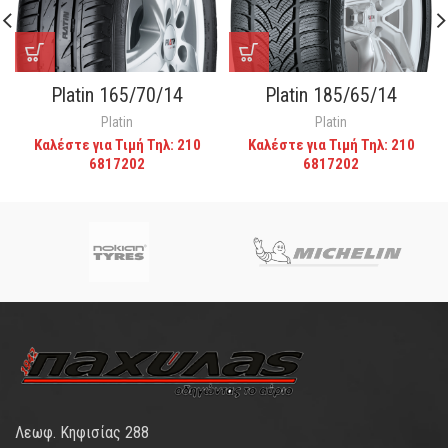
Platin 165/70/14
Platin 185/65/14
Platin
Platin
Καλέστε για Τιμή Τηλ: 210
Καλέστε για Τιμή Τηλ: 210
6817202
6817202
Λεωφ. Κηφισίας 288