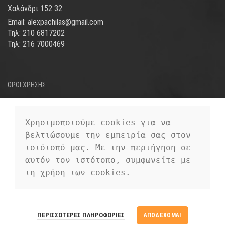
Χαλάνδρι 152 32
Email: alexpachilas@gmail.com
Τηλ: 210 6817202
Τηλ: 216 7000469
ΟΡΟΙ ΧΡΗΣΗΣ
ΤΡΟΠΟΙ ΑΠΟΣΤΟΛΗΣ
ΤΡΟΠΟΙ ΠΛΗΡΩΜΗΣ
Χρησιμοποιούμε cookies για να 
βελτιώσουμε την εμπειρία σας στον 
ΠΡΟΣΩΠΙΚΑ ΔΕΔΟΜΕΝΑ
ιστότοπό μας. Με την περιήγηση σε 
αυτόν τον ιστότοπο, συμφωνείτε με 
τη χρήση των cookies.
EUROFIGURE
2019 CREATED BY
PREMIUM E-COMMERCE
EUROFIGURE
ΠΕΡΙΣΣΌΤΕΡΕΣ ΠΛΗΡΟΦΟΡΊΕΣ
ΑΠΟΔΈΧΟΜΑΙ
SOLUTIONS.